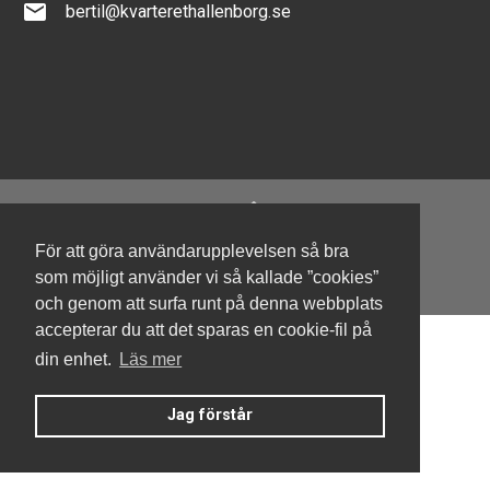
email
bertil@kvarterethallenborg.se
För att göra användarupplevelsen så bra
Denna hemsida är byggd med Smart Brf ®
som möjligt använder vi så kallade ”cookies”
och genom att surfa runt på denna webbplats
accepterar du att det sparas en cookie-fil på
din enhet.
Läs mer
Jag förstår