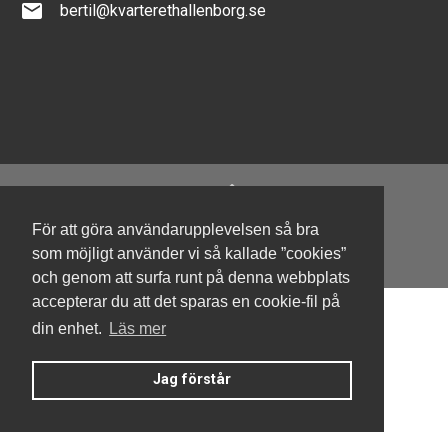
email
bertil@kvarterethallenborg.se
För att göra användarupplevelsen så bra
Denna hemsida är byggd med Smart Brf ®
som möjligt använder vi så kallade ”cookies”
och genom att surfa runt på denna webbplats
accepterar du att det sparas en cookie-fil på
din enhet.
Läs mer
Jag förstår