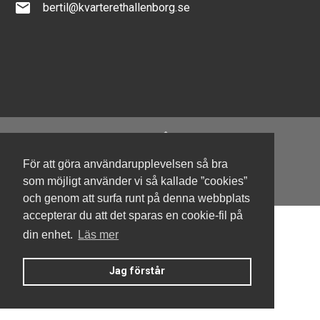
email
bertil@kvarterethallenborg.se
För att göra användarupplevelsen så bra
Denna hemsida är byggd med Smart Brf ®
som möjligt använder vi så kallade ”cookies”
och genom att surfa runt på denna webbplats
accepterar du att det sparas en cookie-fil på
din enhet.
Läs mer
Jag förstår