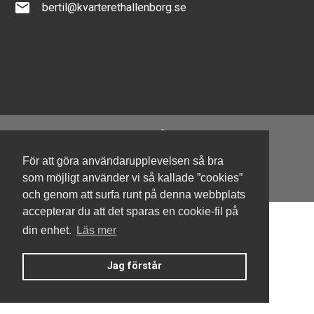
email
bertil@kvarterethallenborg.se
För att göra användarupplevelsen så bra
Denna hemsida är byggd med Smart Brf ®
som möjligt använder vi så kallade ”cookies”
och genom att surfa runt på denna webbplats
accepterar du att det sparas en cookie-fil på
din enhet.
Läs mer
Jag förstår