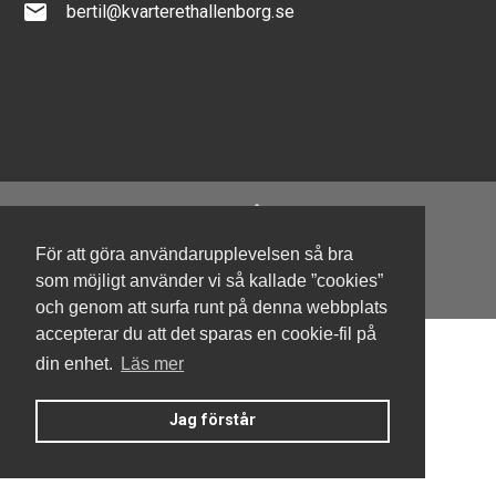
email
bertil@kvarterethallenborg.se
För att göra användarupplevelsen så bra
Denna hemsida är byggd med Smart Brf ®
som möjligt använder vi så kallade ”cookies”
och genom att surfa runt på denna webbplats
accepterar du att det sparas en cookie-fil på
din enhet.
Läs mer
Jag förstår