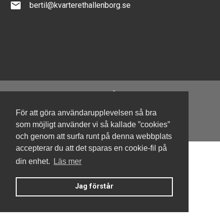
email
bertil@kvarterethallenborg.se
För att göra användarupplevelsen så bra
Denna hemsida är byggd med Smart Brf ®
som möjligt använder vi så kallade ”cookies”
och genom att surfa runt på denna webbplats
accepterar du att det sparas en cookie-fil på
din enhet.
Läs mer
Jag förstår