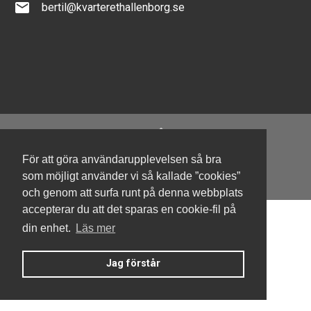
email
bertil@kvarterethallenborg.se
För att göra användarupplevelsen så bra
Denna hemsida är byggd med Smart Brf ®
som möjligt använder vi så kallade ”cookies”
och genom att surfa runt på denna webbplats
accepterar du att det sparas en cookie-fil på
din enhet.
Läs mer
Jag förstår