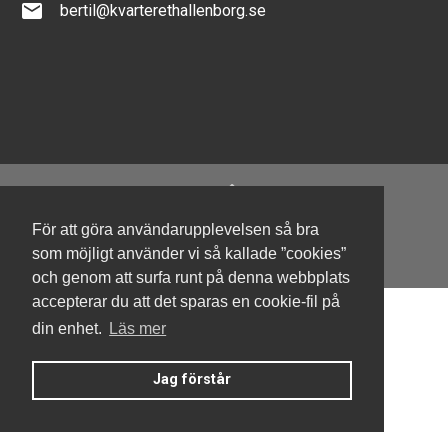
email
bertil@kvarterethallenborg.se
För att göra användarupplevelsen så bra
Denna hemsida är byggd med Smart Brf ®
som möjligt använder vi så kallade ”cookies”
och genom att surfa runt på denna webbplats
accepterar du att det sparas en cookie-fil på
din enhet.
Läs mer
Jag förstår